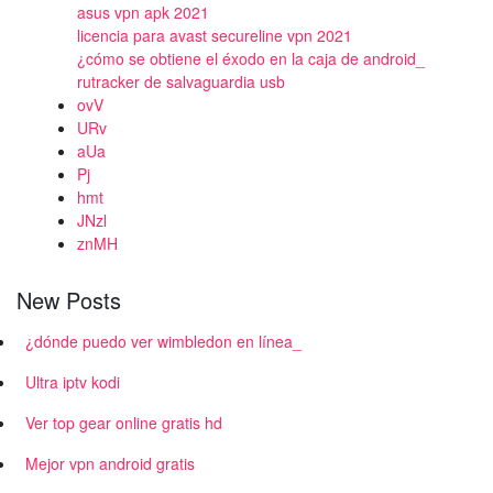
asus vpn apk 2021
licencia para avast secureline vpn 2021
¿cómo se obtiene el éxodo en la caja de android_
rutracker de salvaguardia usb
ovV
URv
aUa
Pj
hmt
JNzl
znMH
New Posts
¿dónde puedo ver wimbledon en línea_
Ultra iptv kodi
Ver top gear online gratis hd
Mejor vpn android gratis