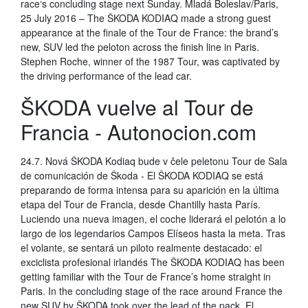
race‘s concluding stage next Sunday. Mladá Boleslav/Paris,
25 July 2016 – The ŠKODA KODIAQ made a strong guest
appearance at the finale of the Tour de France: the brand’s
new, SUV led the peloton across the finish line in Paris.
Stephen Roche, winner of the 1987 Tour, was captivated by
the driving performance of the lead car.
ŠKODA vuelve al Tour de
Francia - Autonocion.com
24.7. Nová ŠKODA Kodiaq bude v čele peletonu Tour de Sala
de comunicación de Škoda - El ŠKODA KODIAQ se está
preparando de forma intensa para su aparición en la última
etapa del Tour de Francia, desde Chantilly hasta París.
Luciendo una nueva imagen, el coche liderará el pelotón a lo
largo de los legendarios Campos Elíseos hasta la meta. Tras
el volante, se sentará un piloto realmente destacado: el
exciclista profesional irlandés The ŠKODA KODIAQ has been
getting familiar with the Tour de France’s home straight in
Paris. In the concluding stage of the race around France the
new SUV by ŠKODA took over the lead of the pack. El