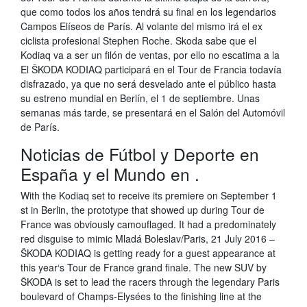
que como todos los años tendrá su final en los legendarios
Campos Elíseos de París. Al volante del mismo irá el ex
ciclista profesional Stephen Roche. Skoda sabe que el
Kodiaq va a ser un filón de ventas, por ello no escatima a la
El ŠKODA KODIAQ participará en el Tour de Francia todavía
disfrazado, ya que no será desvelado ante el público hasta
su estreno mundial en Berlín, el 1 de septiembre. Unas
semanas más tarde, se presentará en el Salón del Automóvil
de París.
Noticias de Fútbol y Deporte en
España y el Mundo en .
With the Kodiaq set to receive its premiere on September 1
st in Berlin, the prototype that showed up during Tour de
France was obviously camouflaged. It had a predominately
red disguise to mimic Mladá Boleslav/Paris, 21 July 2016 –
ŠKODA KODIAQ is getting ready for a guest appearance at
this year‘s Tour de France grand finale. The new SUV by
ŠKODA is set to lead the racers through the legendary Paris
boulevard of Champs-Elysées to the finishing line at the