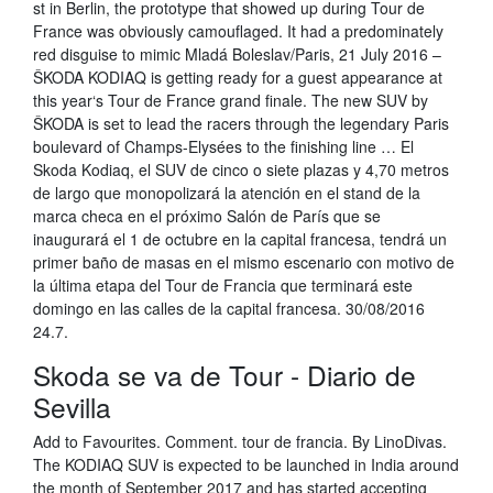
st in Berlin, the prototype that showed up during Tour de
France was obviously camouflaged. It had a predominately
red disguise to mimic Mladá Boleslav/Paris, 21 July 2016 –
ŠKODA KODIAQ is getting ready for a guest appearance at
this year‘s Tour de France grand finale. The new SUV by
ŠKODA is set to lead the racers through the legendary Paris
boulevard of Champs-Elysées to the finishing line … El
Skoda Kodiaq, el SUV de cinco o siete plazas y 4,70 metros
de largo que monopolizará la atención en el stand de la
marca checa en el próximo Salón de París que se
inaugurará el 1 de octubre en la capital francesa, tendrá un
primer baño de masas en el mismo escenario con motivo de
la última etapa del Tour de Francia que terminará este
domingo en las calles de la capital francesa. 30/08/2016
24.7.
Skoda se va de Tour - Diario de
Sevilla
Add to Favourites. Comment. tour de francia. By LinoDivas.
The KODIAQ SUV is expected to be launched in India around
the month of September 2017 and has started accepting