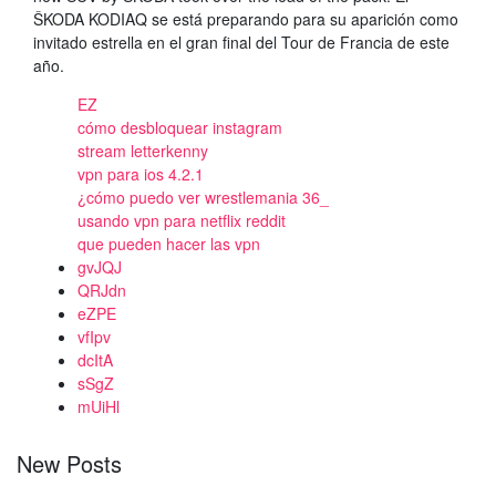
ŠKODA KODIAQ se está preparando para su aparición como
invitado estrella en el gran final del Tour de Francia de este
año.
EZ
cómo desbloquear instagram
stream letterkenny
vpn para ios 4.2.1
¿cómo puedo ver wrestlemania 36_
usando vpn para netflix reddit
que pueden hacer las vpn
gvJQJ
QRJdn
eZPE
vfIpv
dcItA
sSgZ
mUiHl
New Posts